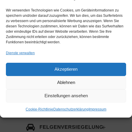
Nanometer (1 Nanometer =
Wir verwenden Technologien wie Cookies, um Geräteinformationen zu
0,000.001 mm) eine äußerst glatte
speichern und/oder darauf zuzugreifen. Wir tun dies, um das Surferlebnis
zu verbessern und um personalisierte Werbung anzuzeigen. Wenn Sie
und glänzende Schutz-Schicht auf
diesen Technologien zustimmen, können wir Daten wie das Surfverhalten
dem Lack. Wasser perlt einfach ab
oder eindeutige IDs auf dieser Website verarbeiten. Wenn Sie Ihre
(Lotuseffekt), Schmutz lässt sich
Zustimmung nicht erteilen oder zurückziehen, können bestimmte
Funktionen beeinträchtigt werden.
leichter entfernen (Easy-to-clean
Oberfläche) und der Lack ist durch
Dienste verwalten
die Versiegelung geschützt.
Akzeptieren
VERSIEGELUNGSMITTEL
WIE WACHSE:
Ablehnen
Carnuba, Angel Wax
Einstellungen ansehen
GLASVERSIEGELUNG
Cookie-Richtlinie
Datenschutzerklärung
Impressum
FELGENVERSIEGELUNG