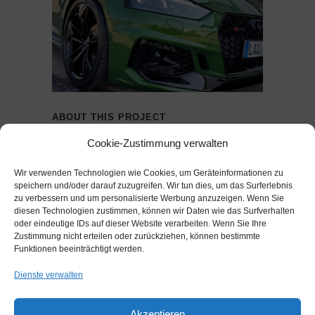
ABOUT THIS PROJECT
Cookie-Zustimmung verwalten
An diesem schönen Audi RS 5 haben wir eine
intensive Lackreinigung durchgeführt & diesen
Wir verwenden Technologien wie Cookies, um Geräteinformationen zu
speichern und/oder darauf zuzugreifen. Wir tun dies, um das Surferlebnis
dann natürlich anschließend versiegelt, sodass
zu verbessern und um personalisierte Werbung anzuzeigen. Wenn Sie
er wieder in neuem Glanz vom Hof fahren
diesen Technologien zustimmen, können wir Daten wie das Surfverhalten
oder eindeutige IDs auf dieser Website verarbeiten. Wenn Sie Ihre
kann…..
Zustimmung nicht erteilen oder zurückziehen, können bestimmte
Funktionen beeinträchtigt werden.
Sie wollen auch das Ihr Fahrzeug gut aussieht
Dienste verwalten
und rundum geschützt ist – wir beraten Sie
gerne zu unseren unterschiedlichen Paketen.
Akzeptieren