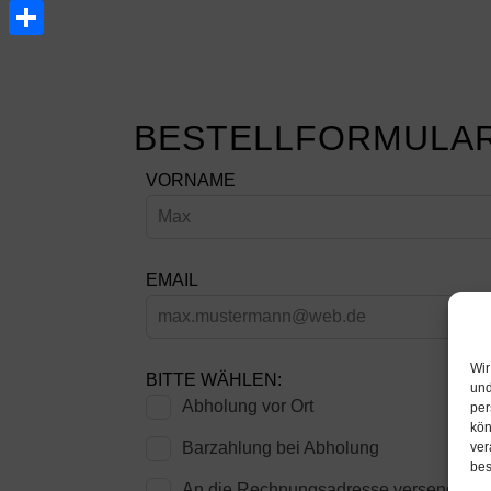
Email
Share
BESTELLFORMULAR
Lass
VORNAME
dieses
Feld
leer
EMAIL
Wir
BITTE WÄHLEN:
und
Abholung vor Ort
per
kön
Barzahlung bei Abholung
ver
bes
An die Rechnungsadresse versenden