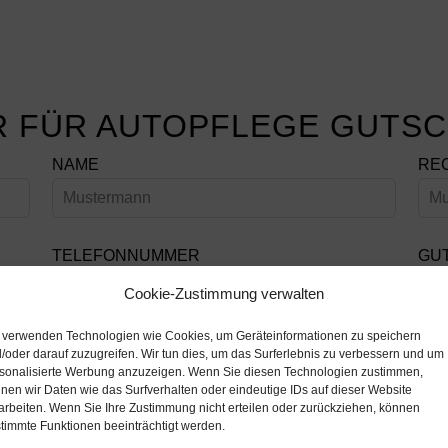
 FÜR AUTOPFLEGE GUTSC
NAME
RE
TELEFONNUMMER
GU
Cookie-Zustimmung verwalten
 verwenden Technologien wie Cookies, um Geräteinformationen zu speichern
Nachdem Sie das Formular ausgefü
/oder darauf zuzugreifen. Wir tun dies, um das Surferlebnis zu verbessern und um
Rechnung als PDF. Die Lieferung 
sonalisierte Werbung anzuzeigen. Wenn Sie diesen Technologien zustimmen,
Zahlungseingang
nen wir Daten wie das Surfverhalten oder eindeutige IDs auf dieser Website
arbeiten. Wenn Sie Ihre Zustimmung nicht erteilen oder zurückziehen, können
timmte Funktionen beeinträchtigt werden.