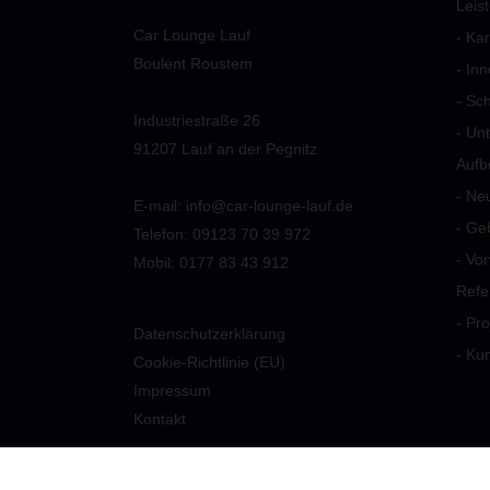
Leis
Car Lounge Lauf
- Ka
Boulent Roustem
- In
- Sc
Industriestraße 26
- Un
91207 Lauf an der Pegnitz
Aufb
- Ne
E-mail: info@car-lounge-lauf.de
- Ge
Telefon: 09123 70 39 972
- Vo
Mobil: 0177 83 43 912
Refe
- Pro
Datenschutzerklärung
- Ku
Cookie-Richtlinie (EU)
Impressum
Kontakt