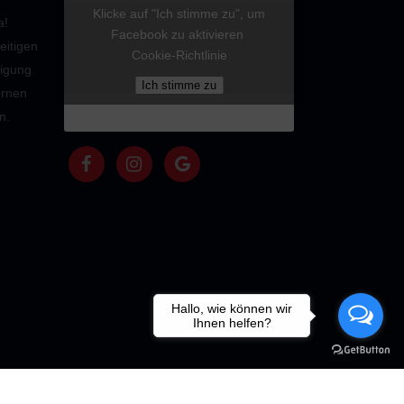
Klicke auf "Ich stimme zu", um
a!
Facebook zu aktivieren
eitigen
Cookie-Richtlinie
nigung
Ich stimme zu
ernen
n.
Hallo, wie können wir
Ihnen helfen?