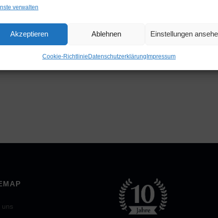
nste verwalten
 dem Bestellformular zur Beantwortung meiner Anfrage erhoben
Akzeptieren
Ablehnen
Einstellungen anseh
 Ihrer Anfrage gelöscht. Hinweis: Sie können Ihre Einwilligung
taillierte Informationen zum Umgang mit Nutzerdaten finden Sie
Cookie-Richtlinie
Datenschutzerklärung
Impressum
TEMAP
 uns