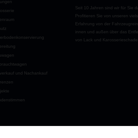
tungen
Seit 10 Jahren sind wir für Sie d
rosserie
Profitieren Sie von unseren viels
nenraum
Erfahrung von der Fahrzeugrei
hutz
innen und außen über das Entf
terbodenkonservierung
von Lack und Karosserieschade
ereitung
uwagen
brauchtwagen
rverkauf und Nachankauf
renzen
jekte
ndenstimmen